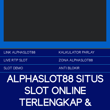
LINK ALPHASLOT88
KALKULATOR PARLAY
LIVE RTP SLOT
ZONA ALPHASLOT88
SLOT DEMO
ANTI BLOKIR
ALPHASLOT88 SITUS
SLOT ONLINE
TERLENGKAP &