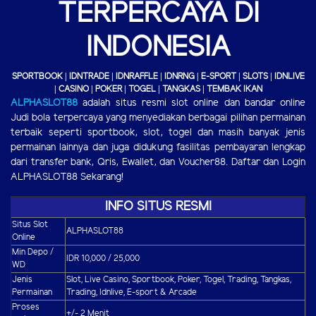
TERPERCAYA DI
INDONESIA
SPORTBOOK | IDNTRADE | IDNRAFFLE | IDNRNG | E-SPORT | SLOTS | IDNLIVE
| CASINO | POKER | TOGEL | TANGKAS | TEMBAK IKAN
ALPHASLOT88
adalah situs resmi slot online dan bandar online
Judi bola terpercaya yang menyediakan berbagai pilihan permainan
terbaik seperti sportbook, slot, togel dan masih banyak jenis
permainan lainnya dan juga didukung fasilitas pembayaran lengkap
dari transfer bank, Qris, Ewallet, dan Voucher88. Daftar dan Login
ALPHASLOT88 Sekarang!
INFO SITUS RESMI
Situs Slot
ALPHASLOT88
Online
Min Depo /
IDR 10,000 / 25,000
WD
Jenis
Slot, Live Casino, Sportbook, Poker, Togel, Trading, Tangkas,
Permainan
Trading, Idnlive, E-sport & Arcade
Proses
+/- 2 Menit