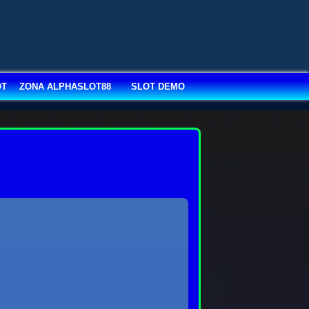
OT
ZONA ALPHASLOT88
SLOT DEMO