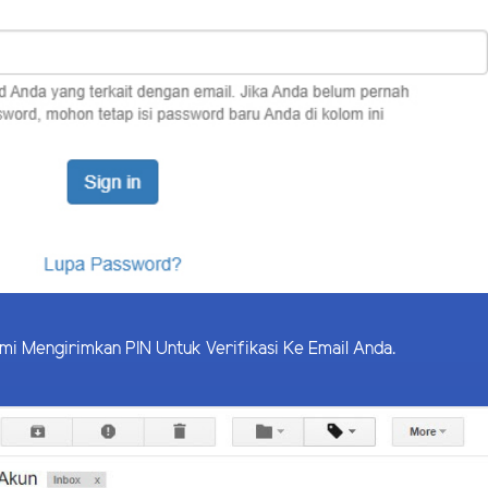
mi Mengirimkan PIN Untuk Verifikasi Ke Email Anda.