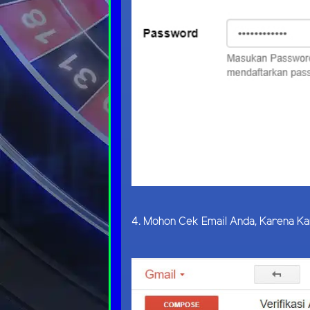
4. Mohon Cek Email Anda, Karena Ka