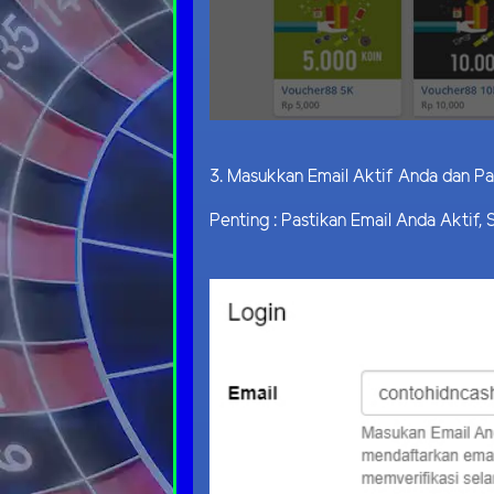
3. Masukkan Email Aktif Anda dan Pa
Penting : Pastikan Email Anda Aktif