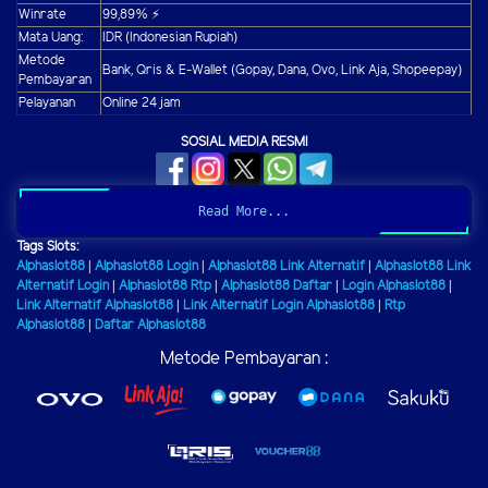
Winrate
99,89% ⚡
Mata Uang:
IDR (Indonesian Rupiah)
Metode
Bank, Qris & E-Wallet (Gopay, Dana, Ovo, Link Aja, Shopeepay)
Pembayaran
Pelayanan
Online 24 jam
SOSIAL MEDIA RESMI
Read More...
Tags Slots:
Alphaslot88
|
Alphaslot88 Login
|
Alphaslot88 Link Alternatif
|
Alphaslot88 Link
Alternatif Login
|
Alphaslot88 Rtp
|
Alphaslot88 Daftar
|
Login Alphaslot88
|
Link Alternatif Alphaslot88
|
Link Alternatif Login Alphaslot88
|
Rtp
Alphaslot88
|
Daftar Alphaslot88
Metode Pembayaran :