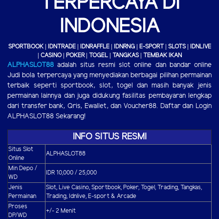
TERPERCAYA DI
INDONESIA
SPORTBOOK | IDNTRADE | IDNRAFFLE | IDNRNG | E-SPORT | SLOTS | IDNLIVE
| CASINO | POKER | TOGEL | TANGKAS | TEMBAK IKAN
ALPHASLOT88
adalah situs resmi slot online dan bandar online
Judi bola terpercaya yang menyediakan berbagai pilihan permainan
terbaik seperti sportbook, slot, togel dan masih banyak jenis
permainan lainnya dan juga didukung fasilitas pembayaran lengkap
dari transfer bank, Qris, Ewallet, dan Voucher88. Daftar dan Login
ALPHASLOT88 Sekarang!
INFO SITUS RESMI
Situs Slot
ALPHASLOT88
Online
Min Depo /
IDR 10,000 / 25,000
WD
Jenis
Slot, Live Casino, Sportbook, Poker, Togel, Trading, Tangkas,
Permainan
Trading, Idnlive, E-sport & Arcade
Proses
+/- 2 Menit
DP/WD