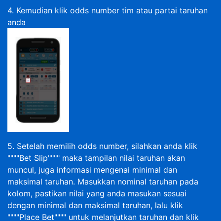
4. Kemudian klik odds number tim atau partai taruhan
anda
5. Setelah memilih odds number, silahkan anda klik
""""Bet Slip"""" maka tampilan nilai taruhan akan
muncul, juga informasi mengenai minimal dan
maksimal taruhan. Masukkan nominal taruhan pada
kolom, pastikan nilai yang anda masukan sesuai
dengan minimal dan maksimal taruhan, lalu klik
""""Place Bet"""" untuk melanjutkan taruhan dan klik