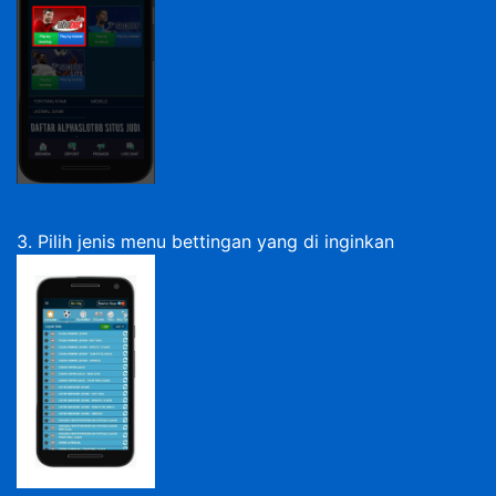
3. Pilih jenis menu bettingan yang di inginkan