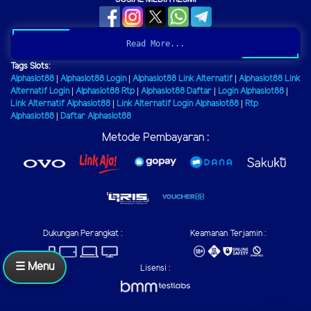
Read More...
Tags Slots:
Alphaslot88
|
Alphaslot88 Login
|
Alphaslot88 Link Alternatif
|
Alphaslot88 Link
Alternatif Login
|
Alphaslot88 Rtp
|
Alphaslot88 Daftar
|
Login Alphaslot88
|
Link Alternatif Alphaslot88
|
Link Alternatif Login Alphaslot88
|
Rtp
Alphaslot88
|
Daftar Alphaslot88
Metode Pembayaran :
Dukungan Perangkat :
Keamanan Terjamin :
☰ Menu
Lisensi :